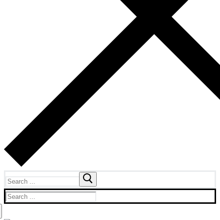
Search
for:
Search
for: