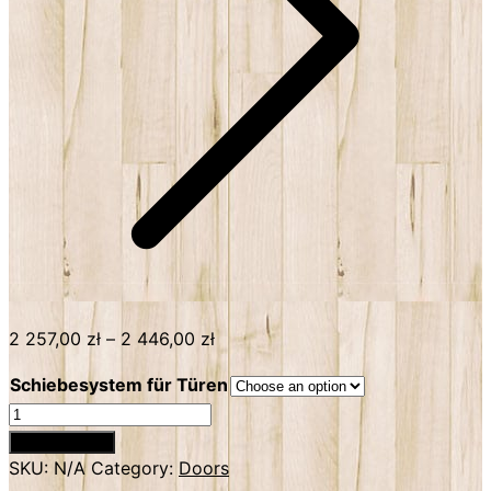
2 257,00
zł
–
2 446,00
zł
Schiebesystem für Türen
Rustikale
Schiebetür
Add to basket
Fischgrätenmuster
SKU:
N/A
Category:
Doors