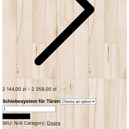
2 144,00
zł
–
2 358,00
zł
Schiebesystem für Türen
Rustikale
Schiebetür
Add to basket
wiedergewonnenes
SKU:
N/A
Category:
Doors