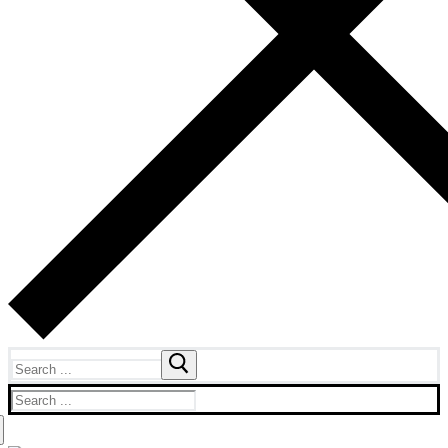
Search
for:
Search
for: